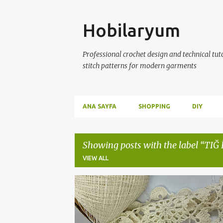
Skip
Hobilaryum
Professional crochet design and technical tutor
stitch patterns for modern garments
ANA SAYFA
SHOPPING
DIY
Showing posts with the label
TIĞ 
VIEW ALL
P
ÇEYİZ HAZIRLIĞI
CROCHET
CROCHET GRAPH
o
s