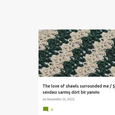
CROCHET
DİKDÖRTGEN ŞAL
ÖRGÜ BLUZ
The love of shawls surrounded me / Ş
sevdası sarmış dört bir yanımı
on
November 21, 2022
0