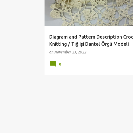
t
s
Diagram and Pattern Description Cro
Knitting / Tığ işi Dantel Örgü Modeli
on
November 23, 2022
0