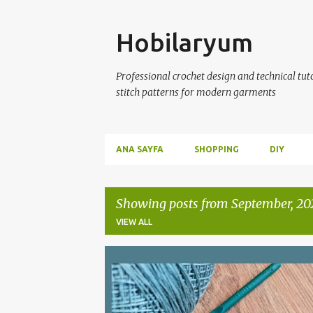
Skip
Hobilaryum
Professional crochet design and technical tutor
stitch patterns for modern garments
ANA SAYFA
SHOPPING
DIY
Showing posts from September, 20
VIEW ALL
P
ANLATIMLI ÖRGÜ VIDEOLARI
CROCHET
o
s