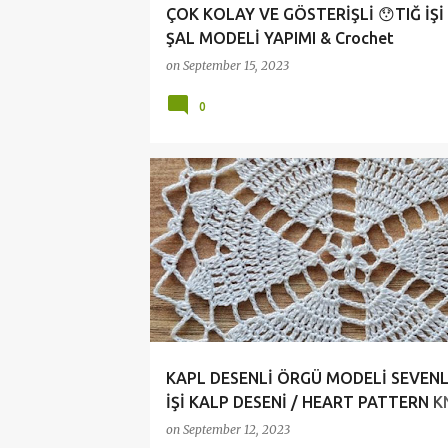
ÇOK KOLAY VE GÖSTERİŞLİ 😯TIĞ İŞİ
ŞAL MODELİ YAPIMI & Crochet
on
September 15, 2023
0
KAPL DESENLİ ÖRGÜ MODELİ SEVENL
İŞİ KALP DESENİ / HEART PATTERN K
MODEL LOVERS CROCHET HEART PA
on
September 12, 2023