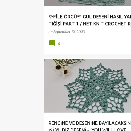
🌹FİLE ÖRGÜ🌹 GÜL DESENİ NASIL YAP
TIĞİŞİ PART 1 / NET KNIT CROCHET RO
on
September 12, 2023
0
ANLATIMLI DANTEL VİDEOLARI
CROCHET
RENGİNE VE DESENİNE BAYILACAKSINI
İŞİ YILDIZ DESENİ ✅YOU WILL LOVE...