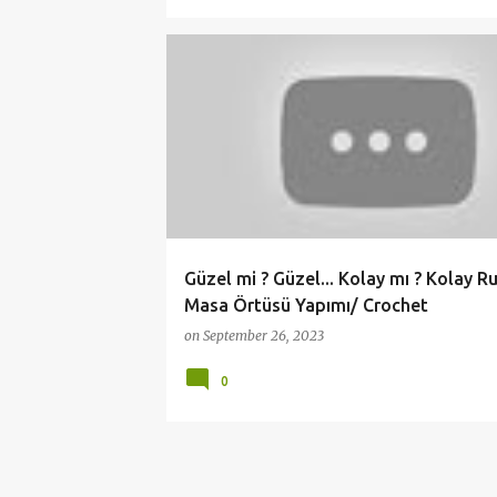
CROCHET
HANDMADE
KNİTTİNG
ÖRGÜ MODELLERİ
TIĞ İŞİ ÖRGÜLER
Güzel mi ? Güzel... Kolay mı ? Kolay R
Masa Örtüsü Yapımı/ Crochet
on
September 26, 2023
0