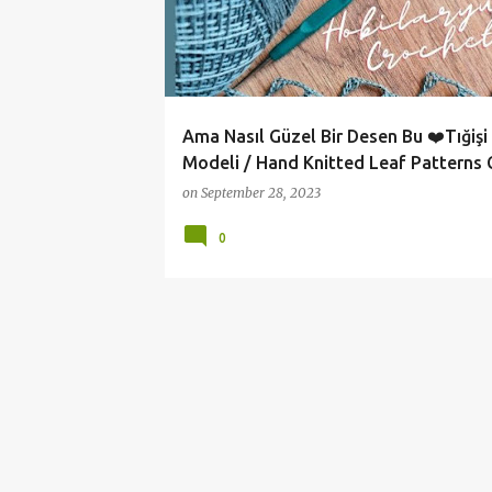
t
s
Ama Nasıl Güzel Bir Desen Bu ❤️Tığişi
Modeli / Hand Knitted Leaf Patterns 
on
September 28, 2023
0