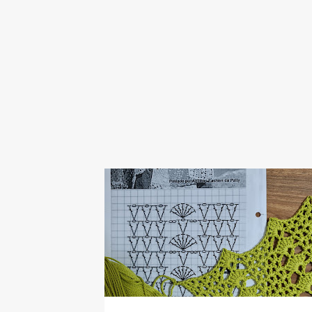
CROCHET
HANDMADE
KNITTING
PATTE