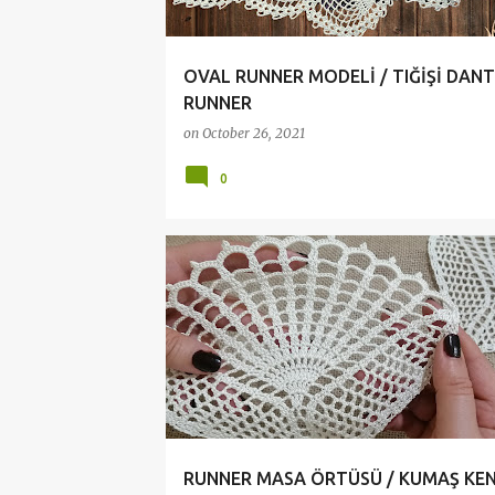
OVAL RUNNER MODELİ / TIĞİŞİ DAN
RUNNER
on
October 26, 2021
0
ÇEYİZLİK DANTELLER
CROCHET
DANTEL VİD
DANTELLER
KNİTTİNG
RUNNER MASA ÖRTÜSÜ / KUMAŞ KEN