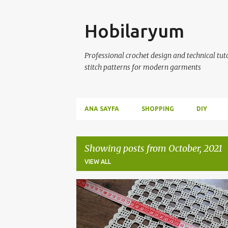
Skip
Hobilaryum
Professional crochet design and technical tutor
stitch patterns for modern garments
ANA SAYFA
SHOPPING
DIY
Showing posts from October, 2021
VIEW ALL
P
ÇEYİZLİK DANTELLER
CROCHET
CROCHETDO
o
s