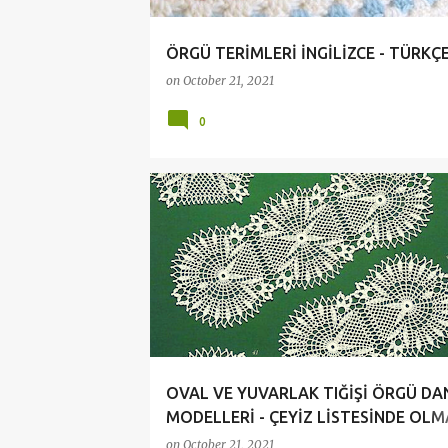
ÖRGÜ TERİMLERİ İNGİLİZCE - TÜRKÇ
on
October 21, 2021
0
ÇEYİZLİK DANTELLER
CROCHET
DANTELLER
OVAL DANTEL MODELLERİ
OVAL VE YUVARLAK TIĞİŞİ ÖRGÜ DA
MODELLERİ - ÇEYİZ LİSTESİNDE OLM
GEREKENLERDEN
on
October 21, 2021