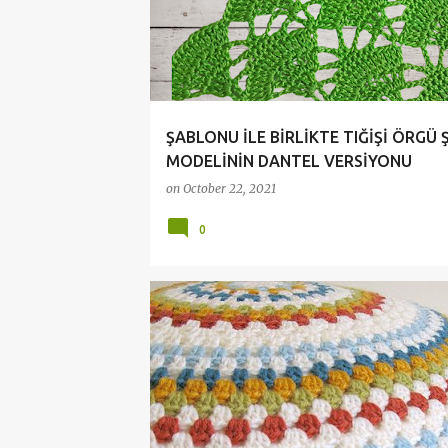
ŞABLONU İLE BİRLİKTE TIĞİŞİ ÖRGÜ 
MODELİNİN DANTEL VERSİYONU
on
October 22, 2021
0
ÖRGÜ TERİMLERİ