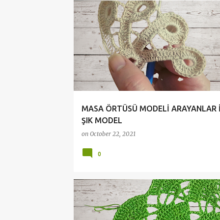
CROCHET
DANTELLER
ÖRGÜ MODELLERİ
MASA ÖRTÜSÜ MODELİ ARAYANLAR İ
ŞIK MODEL
on
October 22, 2021
0
CROCHET
KNİTTİNG
ÖRGÜ MODELLERİ
P
ŞAL MODELLERİ