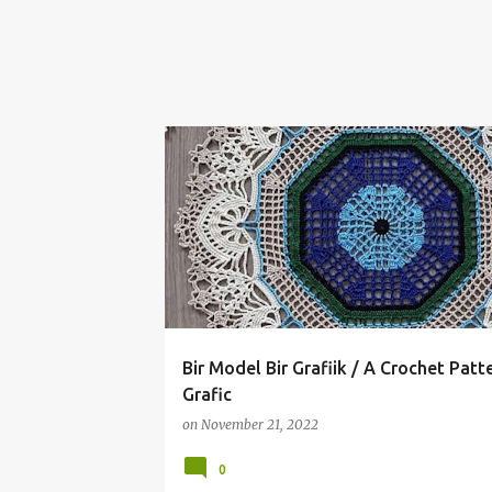
ÇEYİZLİK ÖRGÜLER
CROCHET
Bir Model Bir Grafiik / A Crochet Patt
Grafic
on
November 21, 2022
0