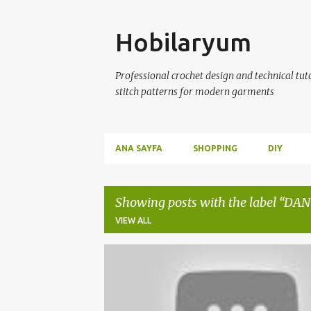
Skip
Hobilaryum
Professional crochet design and technical tutor
stitch patterns for modern garments
ANA SAYFA
SHOPPING
DIY
Showing posts with the label
DAN
VIEW ALL
P
CROCHET
DANTEL ŞABLONU
HANDMADE
o
s