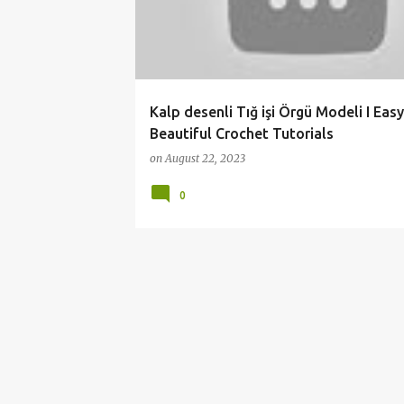
t
s
Kalp desenli Tığ işi Örgü Modeli I Easy
Beautiful Crochet Tutorials
on
August 22, 2023
0