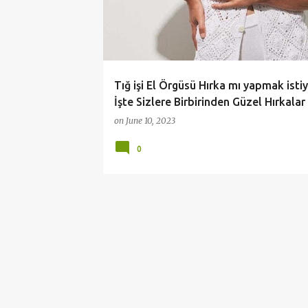
t
s
Tığ işi El Örgüsü Hırka mı yapmak isti
İşte Sizlere Birbirinden Güzel Hırkalar
on
June 10, 2023
0