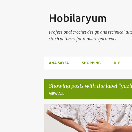
Skip
Hobilaryum
Professional crochet design and technical tutor
stitch patterns for modern garments
ANA SAYFA
SHOPPING
DIY
Showing posts with the label
yazl
VIEW ALL
P
CROCHETIKNITTING
HANDMADE
o
s