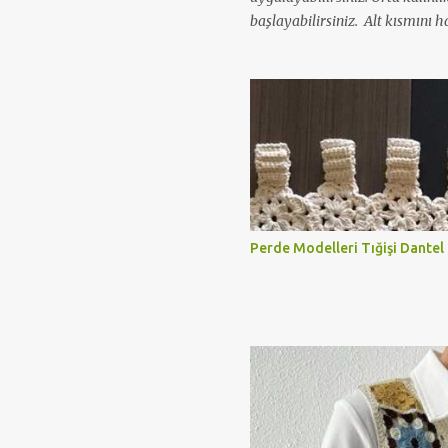
başlayabilirsiniz. Alt kısmını ha
örgü modeli yapabilirsiniz. Aş
videosunu izleyerek kolaylıkla ö
Perde Modelleri Tığişi Dantel