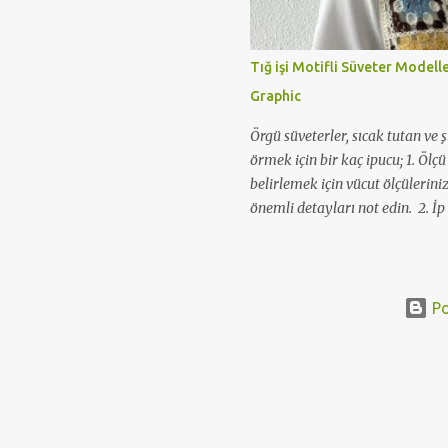
Tığ işi Motifli Süveter Modell
Graphic
Örgü süveterler, sıcak tutan ve ş
örmek için bir kaç ipucu; 1. Ölç
belirlemek için vücut ölçüleriniz
önemli detayları not edin. 2. İp 
numaraları seçin. Yün etiketler
edebilirsiniz. 3. Süveterinizde k
çalışma yapın, bir deneme parça
sayılarını tespit edin. 4. Bir şa
Po
arka ve kol parçalarını yakayı v
Birleştirme ve dikme için parça
ipliklerle bütün parçaları birbiri
yapabilirsiniz. Evet son olarak,
manşetler, etek gibi detaylara, tı