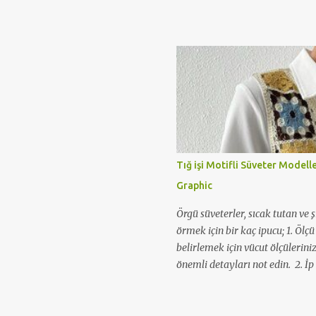
Tığ işi Motifli Süveter Modell
Graphic
Örgü süveterler, sıcak tutan ve ş
örmek için bir kaç ipucu; 1. Ölç
belirlemek için vücut ölçüleriniz
önemli detayları not edin. 2. İp 
numaraları seçin. Yün etiketler
edebilirsiniz. 3. Süveterinizde k
çalışma yapın, bir deneme parça