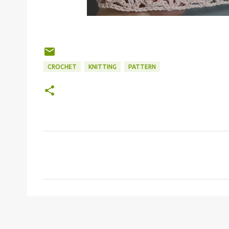
CROCHET
KNITTING
PATTERN
C
o
m
m
e
n