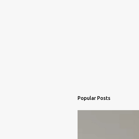
t
s
Popular Posts