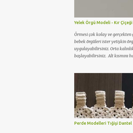
Yelek Örgü Modeli - Kır Çiçeği
Örmesi çok kolay ve gerçekten ç
bebek örgüleri ister yetişkin ör
uygulayabilirsiniz. Orta kalınlı
başlayabilirsiniz. Alt kısmını ha
örgü modeli yapabilirsiniz. Aş
videosunu izleyerek kolaylıkla ö
Perde Modelleri Tığişi Dantel