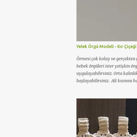
Yelek Örgü Modeli - Kır Çiçeği
Örmesi çok kolay ve gerçekten ç
bebek örgüleri ister yetişkin ör
uygulayabilirsiniz. Orta kalınlı
başlayabilirsiniz. Alt kısmını ha
örgü modeli yapabilirsiniz. Aş
videosunu izleyerek kolaylıkla ö