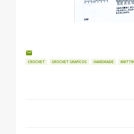
CROCHET
GROCHET GRAFICOS
HANDMADE
KNITTI
C
o
m