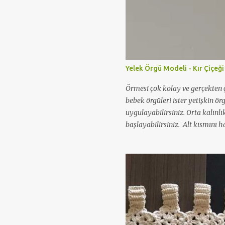
Yelek Örgü Modeli - Kır Çiçeği
Örmesi çok kolay ve gerçekten ç
bebek örgüleri ister yetişkin ör
uygulayabilirsiniz. Orta kalınlı
başlayabilirsiniz. Alt kısmını ha
örgü modeli yapabilirsiniz. Aş
videosunu izleyerek kolaylıkla ö