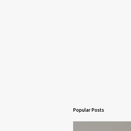
e
n
t
s
Popular Posts