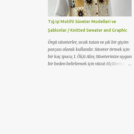
Tığ işi Motifli Süveter Modelleri ve
Şablonlar / Knitted Sweater and Graphic
Örgü süveterler, sıcak tutan ve şık bir giyim
parçası olarak kullanılır. Süveter örmek için
bir kaç ipucu; 1. Ölçü Alın; Süveterinize uygun
bir beden belirlemek için vücut ölçülerinizi
alın. Göğüs, kol ve bel uzunluğu gibi ve bu
önemli detayları not edin. 2. İp tercihinizi
yapın. İstediğiniz iplere uygun tığ
numaraları seçin. Yün etiketlerindeki şiş
veya tığ numaralarına göre hareket
edebilirsiniz. 3. Süveterinizde kullanacağınız
örgü tekniği için küçük bir ön çalışma yapın,
bir deneme parçası örün. Bu şekilde doğru
numaraları zincir sayılarını tespit edin. 4. Bir