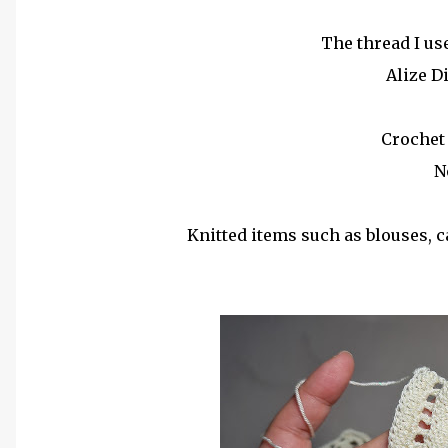
The thread I us
Alize D
Crochet
N
Knitted items such as blouses, 