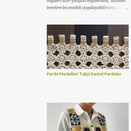
örgüleri ister yetişkin örgülerinde, atkılara
berelere bu modeli uygulayabilirsiniz. Orta
kalınlıkta bir ip ve 3,5 numara şiş ile örmeye
başlayabilirsiniz. Alt kısmını haroşa ile ya
da istediğiniz her hangi bir lastik örgü
modeli yapabilirsiniz. Aşağıda örgü
kataloğu kanalının anlatımlı videosunu
izleyerek kolaylıkla örebilirsiniz.
Perde Modelleri Tığişi Dantel Perdeler