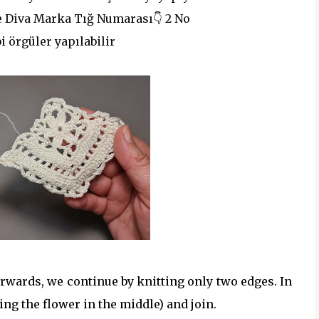
e Diva Marka
Tığ Numarası👇
2 No
bi örgüler yapılabilir
terwards, we continue by knitting only two edges. In
ing the flower in the middle) and join.