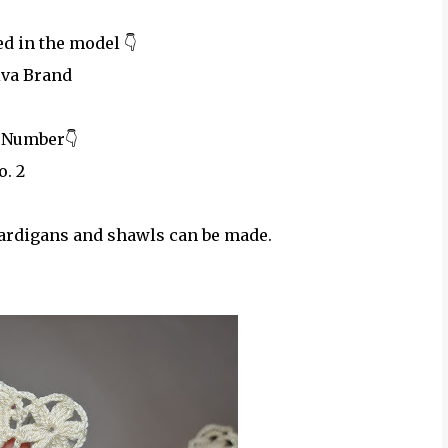
ed in the model 👇
iva Brand
 Number👇
o. 2
cardigans and shawls can be made.