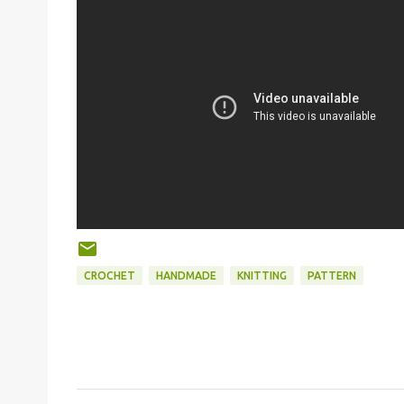
CROCHET
HANDMADE
KNITTING
PATTERN