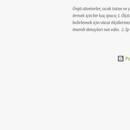
Örgü süveterler, sıcak tutan ve ş
örmek için bir kaç ipucu; 1. Ölç
belirlemek için vücut ölçüleriniz
önemli detayları not edin. 2. İp 
numaraları seçin. Yün etiketler
edebilirsiniz. 3. Süveterinizde k
çalışma yapın, bir deneme parça
sayılarını tespit edin. 4. Bir şa
Po
arka ve kol parçalarını yakayı v
Birleştirme ve dikme için parça
ipliklerle bütün parçaları birbiri
yapabilirsiniz. Evet son olarak,
manşetler, etek gibi detaylara, tı