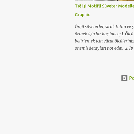
Tığ işi Motifli Süveter Modell
Graphic
Örgü süveterler, sıcak tutan ve ş
örmek için bir kaç ipucu; 1. Ölç
belirlemek için vücut ölçüleriniz
önemli detayları not edin. 2. İp 
numaraları seçin. Yün etiketler
edebilirsiniz. 3. Süveterinizde k
çalışma yapın, bir deneme parça
sayılarını tespit edin. 4. Bir şa
Po
arka ve kol parçalarını yakayı v
Birleştirme ve dikme için parça
ipliklerle bütün parçaları birbiri
yapabilirsiniz. Evet son olarak,
manşetler, etek gibi detaylara, tı