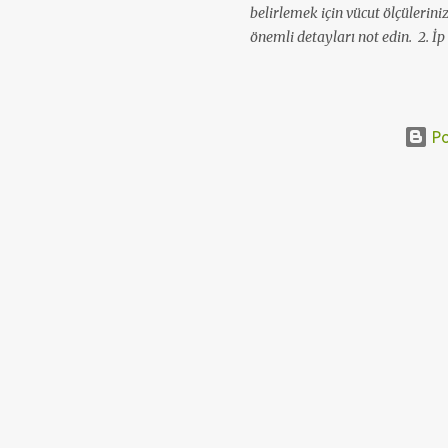
belirlemek için vücut ölçüleriniz
önemli detayları not edin. 2. İp 
numaraları seçin. Yün etiketler
edebilirsiniz. 3. Süveterinizde k
çalışma yapın, bir deneme parça
sayılarını tespit edin. 4. Bir şa
Po
arka ve kol parçalarını yakayı v
Birleştirme ve dikme için parça
ipliklerle bütün parçaları birbiri
yapabilirsiniz. Evet son olarak,
manşetler, etek gibi detaylara, tı