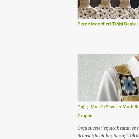
Perde Modelleri Tığişi Dantel
Tığ işi Motifli Süveter Modell
Graphic
Örgü süveterler, sıcak tutan ve ş
örmek için bir kaç ipucu; 1. Ölç