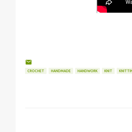
CROCHET
HANDMADE
HANDWORK
KNIT
KNITTI
C
o