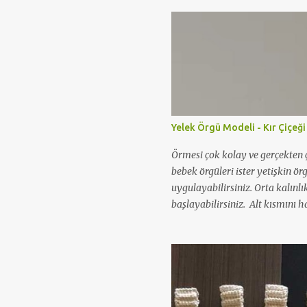
Yelek Örgü Modeli - Kır Çiçeği
Örmesi çok kolay ve gerçekten ç
bebek örgüleri ister yetişkin ör
uygulayabilirsiniz. Orta kalınlı
başlayabilirsiniz. Alt kısmını ha
örgü modeli yapabilirsiniz. Aş
videosunu izleyerek kolaylıkla ö