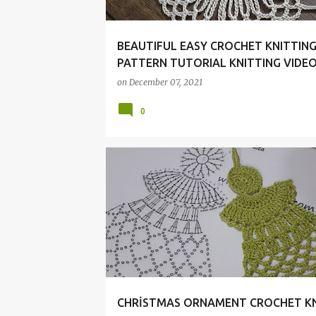
BEAUTIFUL EASY CROCHET KNITTIN
PATTERN TUTORIAL KNITTING VIDE
on
December 07, 2021
0
CHRİSTMAS
CROCHET
DIY
DIY/KENDİNY
KNİTTİNG
PATTERNS
CHRİSTMAS ORNAMENT CROCHET K