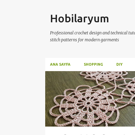
Skip
Hobilaryum
Professional crochet design and technical tutor
stitch patterns for modern garments
ANA SAYFA
SHOPPING
DIY
P
ÇEYİZLİK DANTELLER
CROCHET
DANTEL
o
s
t
s