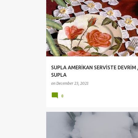
AMERİKAN SERVİS
CROCHET
HANDMADE
SUPLA AMERİKAN SERVİSTE DEVRİM 
SUPLA
on
December 23, 2021
0
ANI BİRİKTİRMECE
KAR
KAR RESİMLERİ
KA
MANZARA
ÖZLÜ SÖZLER